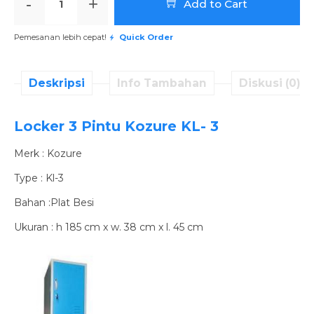
-
+
Add to Cart
Pemesanan lebih cepat!
Quick Order
Deskripsi
Info Tambahan
Diskusi (0)
Locker 3 Pintu Kozure KL- 3
Merk : Kozure
Type : Kl-3
Bahan :Plat Besi
Ukuran : h 185 cm x w. 38 cm x l. 45 cm