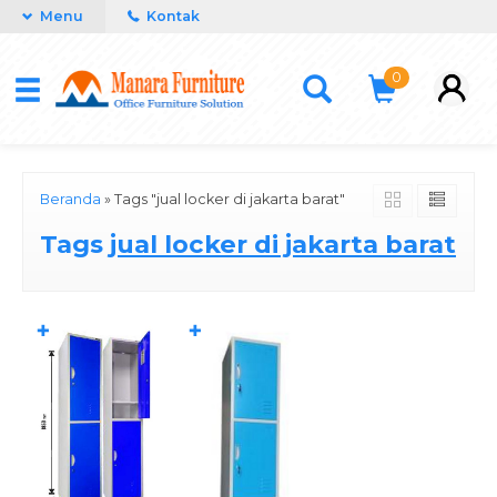
Menu
Kontak
0
Beranda
»
Tags "jual locker di jakarta barat"
Tags
jual locker di jakarta barat
✚
✚