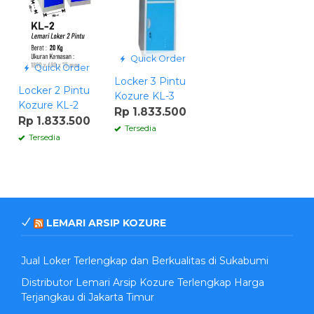
Quick Order
Quick Order
Locker 3 Pintu
Locker 2 Pintu
Kozure KL-3
Kozure KL-2
Rp 1.833.500
Rp 1.833.500
Tersedia
Tersedia
LEMARI ARSIP KOZURE
Jual Loker Terlengkap dan Berkualitas di Sukabumi
Distributor Lemari Arsip Kozure Terlengkap Harga
Terjangkau di Jakarta Timur