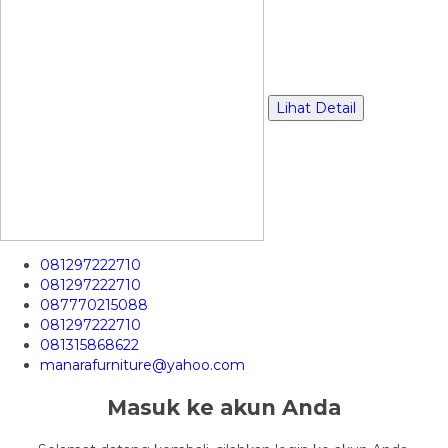
Lihat Detail
081297222710
081297222710
087770215088
081297222710
081315868622
manarafurniture@yahoo.com
Masuk ke akun Anda