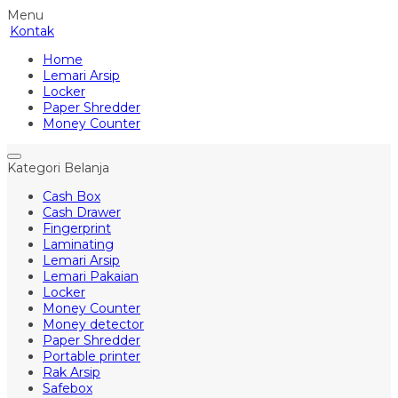
Menu
Kontak
Home
Lemari Arsip
Locker
Paper Shredder
Money Counter
Kategori Belanja
Cash Box
Cash Drawer
Fingerprint
Laminating
Lemari Arsip
Lemari Pakaian
Locker
Money Counter
Money detector
Paper Shredder
Portable printer
Rak Arsip
Safebox