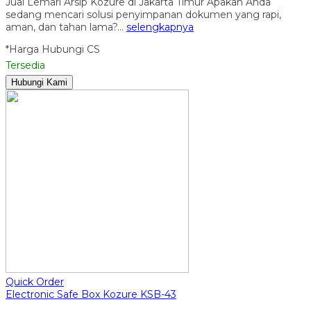
Jual Lemari Arsip Kozure di Jakarta Timur Apakah Anda
sedang mencari solusi penyimpanan dokumen yang rapi,
aman, dan tahan lama?…
selengkapnya
*Harga Hubungi CS
Tersedia
Hubungi Kami
Quick Order
Electronic Safe Box Kozure KSB-43