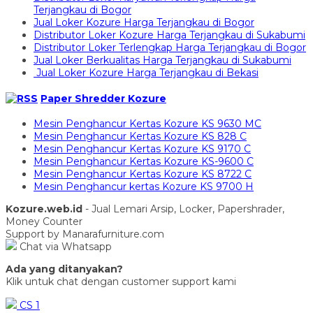
Terjangkau di Bogor
Jual Loker Kozure Harga Terjangkau di Bogor
Distributor Loker Kozure Harga Terjangkau di Sukabumi
Distributor Loker Terlengkap Harga Terjangkau di Bogor
Jual Loker Berkualitas Harga Terjangkau di Sukabumi
Jual Loker Kozure Harga Terjangkau di Bekasi
Paper Shredder Kozure
Mesin Penghancur Kertas Kozure KS 9630 MC
Mesin Penghancur Kertas Kozure KS 828 C
Mesin Penghancur Kertas Kozure KS 9170 C
Mesin Penghancur Kertas Kozure KS-9600 C
Mesin Penghancur Kertas Kozure KS 8722 C
Mesin Penghancur kertas Kozure KS 9700 H
Kozure.web.id
- Jual Lemari Arsip, Locker, Papershrader,
Money Counter
Support by Manarafurniture.com
Chat via Whatsapp
Ada yang ditanyakan?
Klik untuk chat dengan customer support kami
CS 1