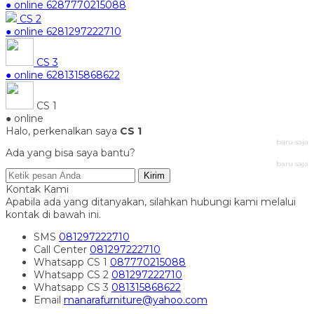
● online
6287770215088
CS 2
● online
6281297222710
CS 3
● online
6281315868622
CS 1
● online
Halo, perkenalkan saya
CS 1
baru saja
Ada yang bisa saya bantu?
baru saja
Kirim
Kontak Kami
Apabila ada yang ditanyakan, silahkan hubungi kami melalui
kontak di bawah ini.
SMS
081297222710
Call Center
081297222710
Whatsapp
CS 1
087770215088
Whatsapp
CS 2
081297222710
Whatsapp
CS 3
081315868622
Email
manarafurniture@yahoo.com