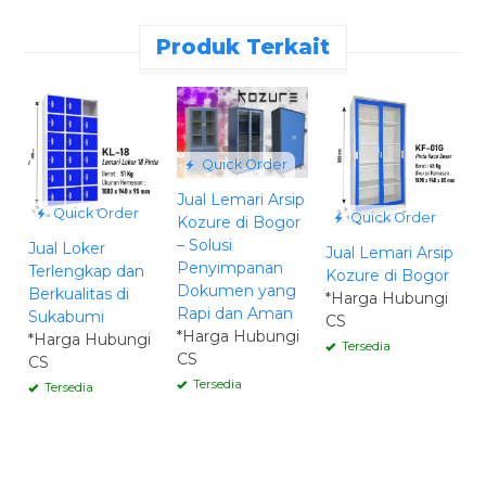
Produk Terkait
Quick Order
Jual Lemari Arsip
Quick Order
Quick Order
Kozure di Bogor
L
– Solusi
Jual Loker
Jual Lemari Arsip
K
Penyimpanan
Terlengkap dan
Kozure di Bogor
Dokumen yang
R
Berkualitas di
*Harga Hubungi
Rapi dan Aman
Sukabumi
CS
*Harga Hubungi
*Harga Hubungi
Tersedia
CS
CS
Tersedia
Tersedia