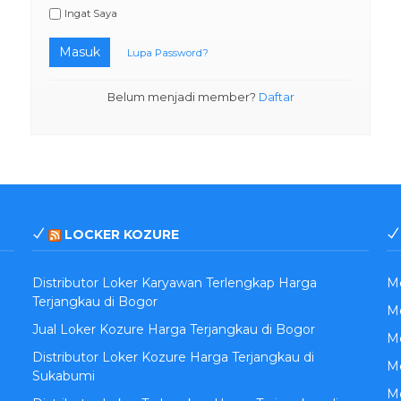
Ingat Saya
Masuk
Lupa Password?
Belum menjadi member?
Daftar
LOCKER KOZURE
Distributor Loker Karyawan Terlengkap Harga
M
Terjangkau di Bogor
Me
Jual Loker Kozure Harga Terjangkau di Bogor
Me
Distributor Loker Kozure Harga Terjangkau di
M
Sukabumi
Me