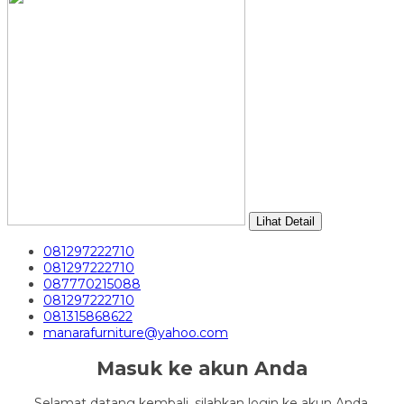
Lihat Detail
081297222710
081297222710
087770215088
081297222710
081315868622
manarafurniture@yahoo.com
Masuk ke akun Anda
Selamat datang kembali, silahkan login ke akun Anda.