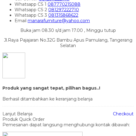
Whatsapp
CS 1
087770215088
Whatsapp
CS 2
081297222710
Whatsapp
CS 3
081315868622
Email
manarafurniture@yahoo.com
Buka jam 08.30 s/d jam 17.00 , Minggu tutup
Jl.Raya Pajajaran No.32G Bambu Apus Pamulang, Tangerang
Selatan
Produk yang sangat tepat, pilihan bagus..!
Berhasil ditambahkan ke keranjang belanja
Lanjut Belanja
Checkout
Produk Quick Order
Pemesanan dapat langsung menghubungi kontak dibawah: