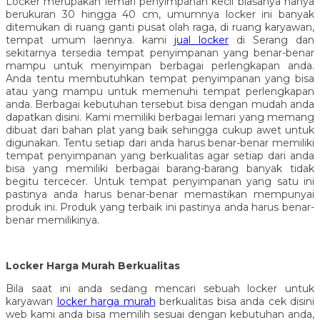
Locker merupakan lemari penyimpanan kecil biasanya hanya
berukuran 30 hingga 40 cm, umumnya locker ini banyak
ditemukan di ruang ganti pusat olah raga, di ruang karyawan,
tempat umum laennya. kami
jual locker
di Serang dan
sekitarnya tersedia tempat penyimpanan yang benar-benar
mampu untuk menyimpan berbagai perlengkapan anda.
Anda tentu membutuhkan tempat penyimpanan yang bisa
atau yang mampu untuk memenuhi tempat perlengkapan
anda. Berbagai kebutuhan tersebut bisa dengan mudah anda
dapatkan disini. Kami memiliki berbagai lemari yang memang
dibuat dari bahan plat yang baik sehingga cukup awet untuk
digunakan. Tentu setiap dari anda harus benar-benar memiliki
tempat penyimpanan yang berkualitas agar setiap dari anda
bisa yang memiliki berbagai barang-barang banyak tidak
begitu tercecer. Untuk tempat penyimpanan yang satu ini
pastinya anda harus benar-benar memastikan mempunyai
produk ini. Produk yang terbaik ini pastinya anda harus benar-
benar memilikinya.
Locker Harga Murah Berkualitas
Bila saat ini anda sedang mencari sebuah locker untuk
karyawan
locker harga murah
berkualitas bisa anda cek disini
web kami anda bisa memilih sesuai dengan kebutuhan anda,