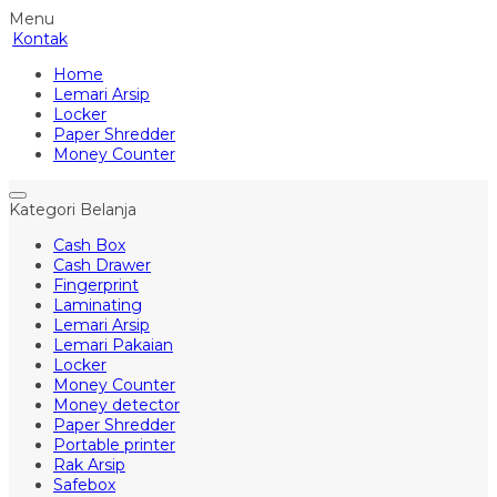
Menu
Kontak
Home
Lemari Arsip
Locker
Paper Shredder
Money Counter
Kategori Belanja
Cash Box
Cash Drawer
Fingerprint
Laminating
Lemari Arsip
Lemari Pakaian
Locker
Money Counter
Money detector
Paper Shredder
Portable printer
Rak Arsip
Safebox