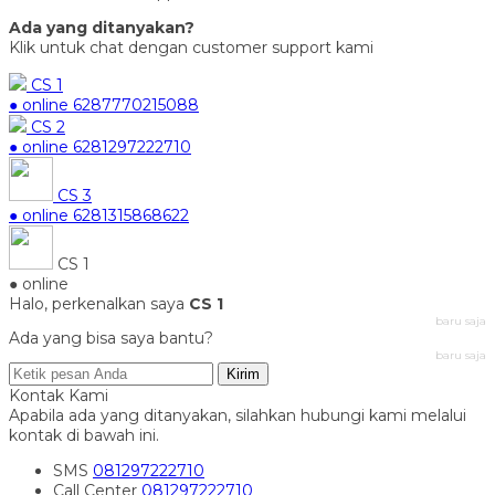
Ada yang ditanyakan?
Klik untuk chat dengan customer support kami
CS 1
● online
6287770215088
CS 2
● online
6281297222710
CS 3
● online
6281315868622
CS 1
● online
Halo, perkenalkan saya
CS 1
baru saja
Ada yang bisa saya bantu?
baru saja
Kirim
Kontak Kami
Apabila ada yang ditanyakan, silahkan hubungi kami melalui
kontak di bawah ini.
SMS
081297222710
Call Center
081297222710