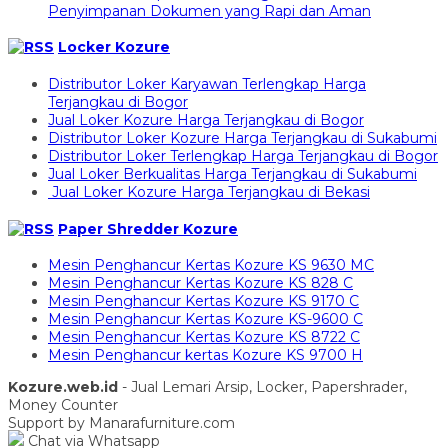
Penyimpanan Dokumen yang Rapi dan Aman
Locker Kozure
Distributor Loker Karyawan Terlengkap Harga
Terjangkau di Bogor
Jual Loker Kozure Harga Terjangkau di Bogor
Distributor Loker Kozure Harga Terjangkau di Sukabumi
Distributor Loker Terlengkap Harga Terjangkau di Bogor
Jual Loker Berkualitas Harga Terjangkau di Sukabumi
Jual Loker Kozure Harga Terjangkau di Bekasi
Paper Shredder Kozure
Mesin Penghancur Kertas Kozure KS 9630 MC
Mesin Penghancur Kertas Kozure KS 828 C
Mesin Penghancur Kertas Kozure KS 9170 C
Mesin Penghancur Kertas Kozure KS-9600 C
Mesin Penghancur Kertas Kozure KS 8722 C
Mesin Penghancur kertas Kozure KS 9700 H
Kozure.web.id
- Jual Lemari Arsip, Locker, Papershrader,
Money Counter
Support by Manarafurniture.com
Chat via Whatsapp