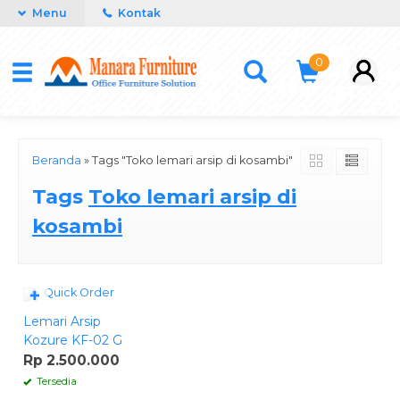
Menu
Kontak
0
Beranda
»
Tags "Toko lemari arsip di kosambi"
Tags
Toko lemari arsip di
kosambi
Quick Order
✚
Lemari Arsip
Kozure KF-02 G
Rp 2.500.000
Tersedia