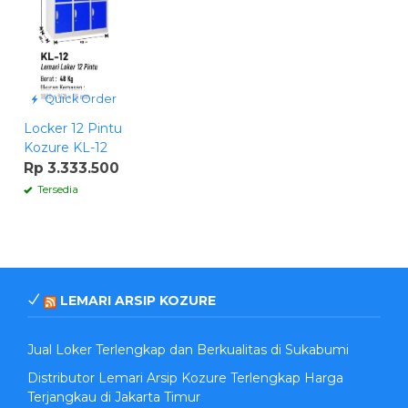
Quick Order
Locker 12 Pintu
Kozure KL-12
Rp 3.333.500
Tersedia
LEMARI ARSIP KOZURE
Jual Loker Terlengkap dan Berkualitas di Sukabumi
Distributor Lemari Arsip Kozure Terlengkap Harga
Terjangkau di Jakarta Timur