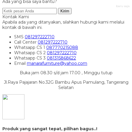
Ada yang bisa saya bantu?
baru saja
Kirim
Kontak Kami
Apabila ada yang ditanyakan, silahkan hubungi kami melalui
kontak di bawah ini.
SMS
081297222710
Call Center
081297222710
Whatsapp
CS 1
087770215088
Whatsapp
CS 2
081297222710
Whatsapp
CS 3
081315868622
Email
manarafurniture@yahoo.com
Buka jam 08.30 s/d jam 17.00 , Minggu tutup
Jl.Raya Pajajaran No.32G Bambu Apus Pamulang, Tangerang
Selatan
Produk yang sangat tepat, pilihan bagus..!