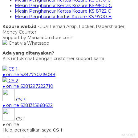
Mesin Penghancur Kertas Kozure KS 9170 C
Mesin Penghancur Kertas Kozure KS-9600 C
Mesin Penghancur Kertas Kozure KS 8722 C
Mesin Penghancur kertas Kozure KS 9700 H
Kozure.web.id
- Jual Lemari Arsip, Locker, Papershrader,
Money Counter
Support by Manarafurniture.com
Chat via Whatsapp
Ada yang ditanyakan?
Klik untuk chat dengan customer support kami
CS 1
● online
6287770215088
CS 2
● online
6281297222710
CS 3
● online
6281315868622
CS 1
● online
Halo, perkenalkan saya
CS 1
baru saja