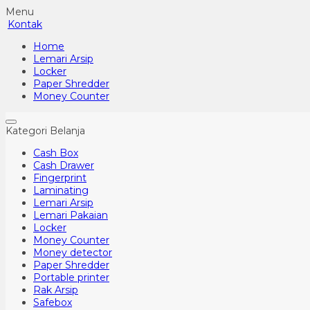
Menu
Kontak
Home
Lemari Arsip
Locker
Paper Shredder
Money Counter
Kategori Belanja
Cash Box
Cash Drawer
Fingerprint
Laminating
Lemari Arsip
Lemari Pakaian
Locker
Money Counter
Money detector
Paper Shredder
Portable printer
Rak Arsip
Safebox