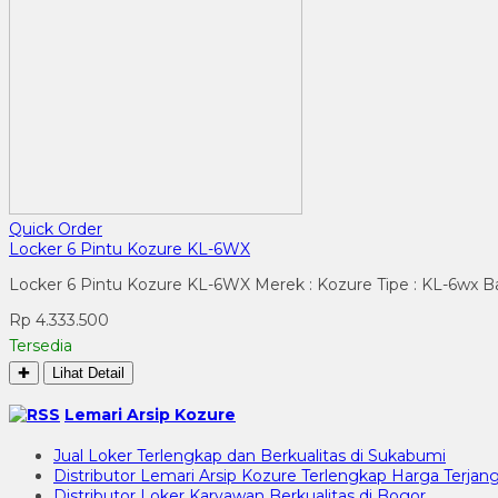
Quick Order
Locker 6 Pintu Kozure KL-6WX
Locker 6 Pintu Kozure KL-6WX Merek : Kozure Tipe : KL-6wx Bah
Rp 4.333.500
Tersedia
✚
Lihat Detail
Lemari Arsip Kozure
Jual Loker Terlengkap dan Berkualitas di Sukabumi
Distributor Lemari Arsip Kozure Terlengkap Harga Terjang
Distributor Loker Karyawan Berkualitas di Bogor