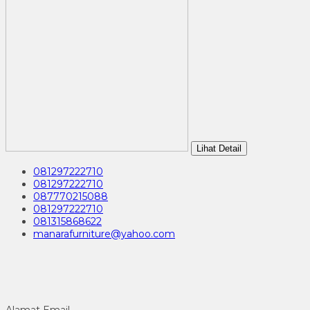
Lihat Detail
081297222710
081297222710
087770215088
081297222710
081315868622
manarafurniture@yahoo.com