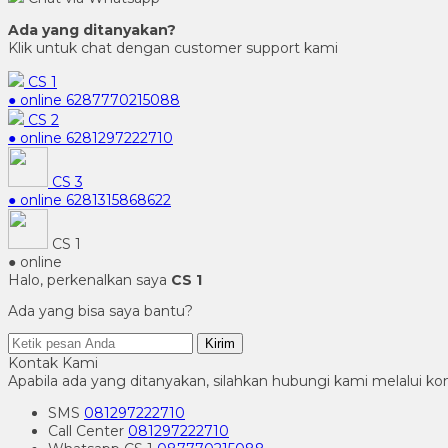
Ada yang ditanyakan?
Klik untuk chat dengan customer support kami
CS 1
● online
6287770215088
CS 2
● online
6281297222710
CS 3
● online
6281315868622
CS 1
● online
Halo, perkenalkan saya
CS 1
Ada yang bisa saya bantu?
Kirim
Kontak Kami
Apabila ada yang ditanyakan, silahkan hubungi kami melalui kon
SMS
081297222710
Call Center
081297222710