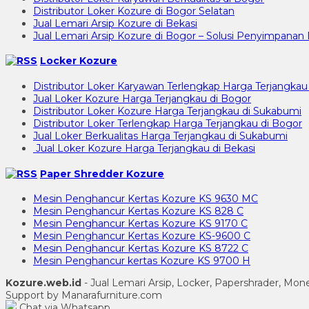
Distributor Loker Kozure di Bogor Selatan
Jual Lemari Arsip Kozure di Bekasi
Jual Lemari Arsip Kozure di Bogor – Solusi Penyimpan
Locker Kozure
Distributor Loker Karyawan Terlengkap Harga Terjangkau
Jual Loker Kozure Harga Terjangkau di Bogor
Distributor Loker Kozure Harga Terjangkau di Sukabumi
Distributor Loker Terlengkap Harga Terjangkau di Bogor
Jual Loker Berkualitas Harga Terjangkau di Sukabumi
Jual Loker Kozure Harga Terjangkau di Bekasi
Paper Shredder Kozure
Mesin Penghancur Kertas Kozure KS 9630 MC
Mesin Penghancur Kertas Kozure KS 828 C
Mesin Penghancur Kertas Kozure KS 9170 C
Mesin Penghancur Kertas Kozure KS-9600 C
Mesin Penghancur Kertas Kozure KS 8722 C
Mesin Penghancur kertas Kozure KS 9700 H
Kozure.web.id
- Jual Lemari Arsip, Locker, Papershrader, Mo
Support by Manarafurniture.com
Chat via Whatsapp