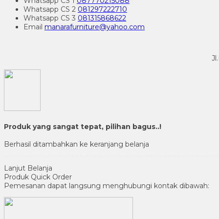
Whatsapp
CS 1
087770215088
Whatsapp
CS 2
081297222710
Whatsapp
CS 3
081315868622
Email
manarafurniture@yahoo.com
Jl
Produk yang sangat tepat, pilihan bagus..!
Berhasil ditambahkan ke keranjang belanja
Lanjut Belanja
Produk Quick Order
Pemesanan dapat langsung menghubungi kontak dibawah: