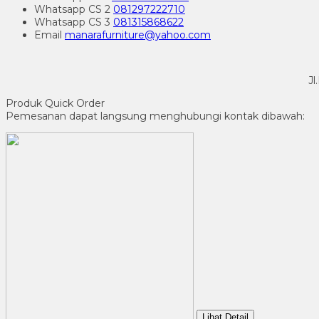
Whatsapp
CS 2
081297222710
Whatsapp
CS 3
081315868622
Email
manarafurniture@yahoo.com
Jl
Produk Quick Order
Pemesanan dapat langsung menghubungi kontak dibawah:
Lihat Detail