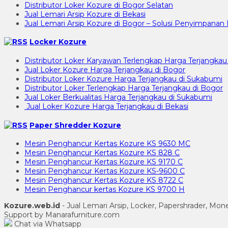
Distributor Loker Kozure di Bogor Selatan
Jual Lemari Arsip Kozure di Bekasi
Jual Lemari Arsip Kozure di Bogor – Solusi Penyimpan
Locker Kozure
Distributor Loker Karyawan Terlengkap Harga Terjangkau
Jual Loker Kozure Harga Terjangkau di Bogor
Distributor Loker Kozure Harga Terjangkau di Sukabumi
Distributor Loker Terlengkap Harga Terjangkau di Bogor
Jual Loker Berkualitas Harga Terjangkau di Sukabumi
Jual Loker Kozure Harga Terjangkau di Bekasi
Paper Shredder Kozure
Mesin Penghancur Kertas Kozure KS 9630 MC
Mesin Penghancur Kertas Kozure KS 828 C
Mesin Penghancur Kertas Kozure KS 9170 C
Mesin Penghancur Kertas Kozure KS-9600 C
Mesin Penghancur Kertas Kozure KS 8722 C
Mesin Penghancur kertas Kozure KS 9700 H
Kozure.web.id
- Jual Lemari Arsip, Locker, Papershrader, Mo
Support by Manarafurniture.com
Chat via Whatsapp