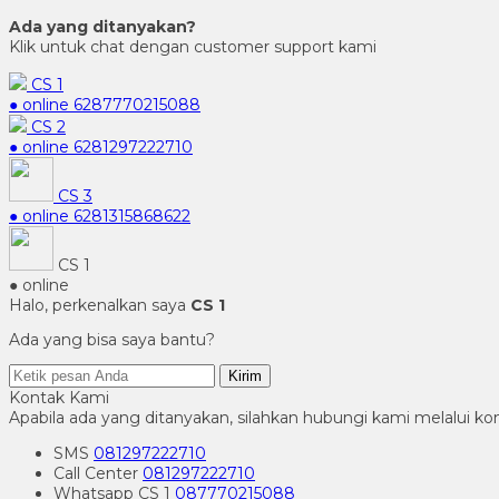
Ada yang ditanyakan?
Klik untuk chat dengan customer support kami
CS 1
● online
6287770215088
CS 2
● online
6281297222710
CS 3
● online
6281315868622
CS 1
● online
Halo, perkenalkan saya
CS 1
Ada yang bisa saya bantu?
Kirim
Kontak Kami
Apabila ada yang ditanyakan, silahkan hubungi kami melalui kon
SMS
081297222710
Call Center
081297222710
Whatsapp
CS 1
087770215088