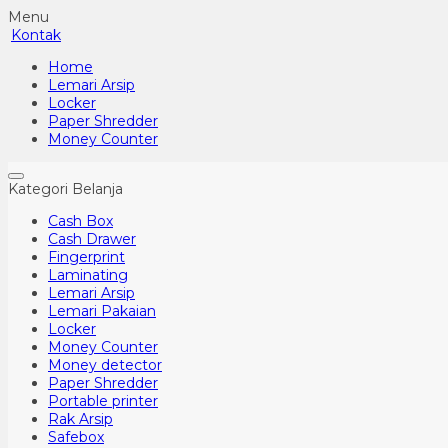
Menu
Kontak
Home
Lemari Arsip
Locker
Paper Shredder
Money Counter
Kategori Belanja
Cash Box
Cash Drawer
Fingerprint
Laminating
Lemari Arsip
Lemari Pakaian
Locker
Money Counter
Money detector
Paper Shredder
Portable printer
Rak Arsip
Safebox