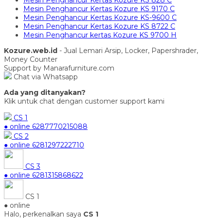
Mesin Penghancur Kertas Kozure KS 828 C
Mesin Penghancur Kertas Kozure KS 9170 C
Mesin Penghancur Kertas Kozure KS-9600 C
Mesin Penghancur Kertas Kozure KS 8722 C
Mesin Penghancur kertas Kozure KS 9700 H
Kozure.web.id
- Jual Lemari Arsip, Locker, Papershrader,
Money Counter
Support by Manarafurniture.com
Chat via Whatsapp
Ada yang ditanyakan?
Klik untuk chat dengan customer support kami
CS 1
● online
6287770215088
CS 2
● online
6281297222710
CS 3
● online
6281315868622
CS 1
● online
Halo, perkenalkan saya
CS 1