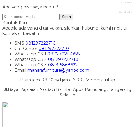
baru saja
Ada yang bisa saya bantu?
baru saja
Kirim
Kontak Kami
Apabila ada yang ditanyakan, silahkan hubungi kami melalui
kontak di bawah ini.
SMS
081297222710
Call Center
081297222710
Whatsapp
CS 1
087770215088
Whatsapp
CS 2
081297222710
Whatsapp
CS 3
081315868622
Email
manarafurniture@yahoo.com
Buka jam 08.30 s/d jam 17.00 , Minggu tutup
Jl.Raya Pajajaran No.32G Bambu Apus Pamulang, Tangerang
Selatan