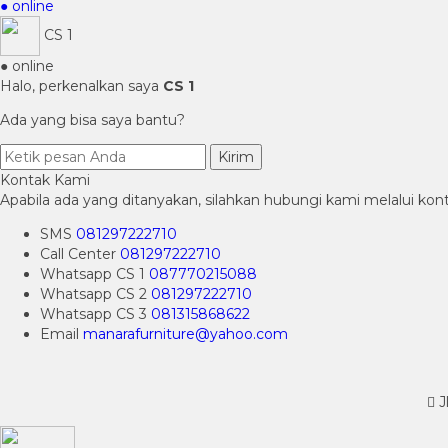
● online
CS 1
● online
Halo, perkenalkan saya
CS 1
Ada yang bisa saya bantu?
Kirim
Kontak Kami
Apabila ada yang ditanyakan, silahkan hubungi kami melalui kont
SMS
081297222710
Call Center
081297222710
Whatsapp
CS 1
087770215088
Whatsapp
CS 2
081297222710
Whatsapp
CS 3
081315868622
Email
manarafurniture@yahoo.com
J