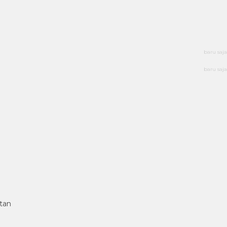
baru saja
baru saja
tan