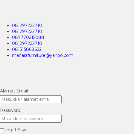
081297222710
081297222710
087770215088
081297222710
081315868622
manarafurniture@yahoo.com
Alamat Email
Password
Ingat Saya