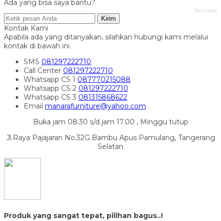
Ada yang bisa saya bantu?
baru saja
Kirim
Kontak Kami
Apabila ada yang ditanyakan, silahkan hubungi kami melalui
kontak di bawah ini.
SMS
081297222710
Call Center
081297222710
Whatsapp
CS 1
087770215088
Whatsapp
CS 2
081297222710
Whatsapp
CS 3
081315868622
Email
manarafurniture@yahoo.com
Buka jam 08.30 s/d jam 17.00 , Minggu tutup
Jl.Raya Pajajaran No.32G Bambu Apus Pamulang, Tangerang
Selatan
Produk yang sangat tepat, pilihan bagus..!