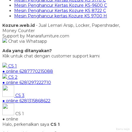
Mesin Penghancur Kertas Kozure KS 9170 C
Mesin Penghancur Kertas Kozure KS-9600 C
Mesin Penghancur Kertas Kozure KS 8722 C
Mesin Penghancur kertas Kozure KS 9700 H
Kozure.web.id
- Jual Lemari Arsip, Locker, Papershrader,
Money Counter
Support by Manarafurniture.com
Chat via Whatsapp
Ada yang ditanyakan?
Klik untuk chat dengan customer support kami
CS 1
● online
6287770215088
CS 2
● online
6281297222710
CS 3
● online
6281315868622
CS 1
● online
Halo, perkenalkan saya
CS 1
baru saja