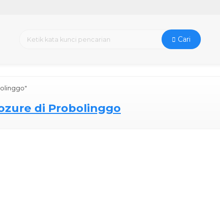
Cari
bolinggo"
Kozure di Probolinggo