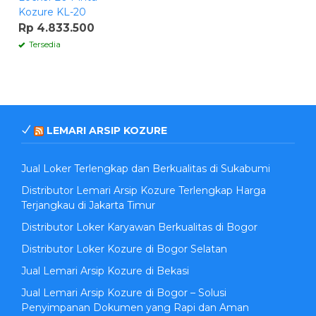
Kozure KL-20
Rp 4.833.500
Tersedia
LEMARI ARSIP KOZURE
Jual Loker Terlengkap dan Berkualitas di Sukabumi
Distributor Lemari Arsip Kozure Terlengkap Harga
Terjangkau di Jakarta Timur
Distributor Loker Karyawan Berkualitas di Bogor
Distributor Loker Kozure di Bogor Selatan
Jual Lemari Arsip Kozure di Bekasi
Jual Lemari Arsip Kozure di Bogor – Solusi
Penyimpanan Dokumen yang Rapi dan Aman