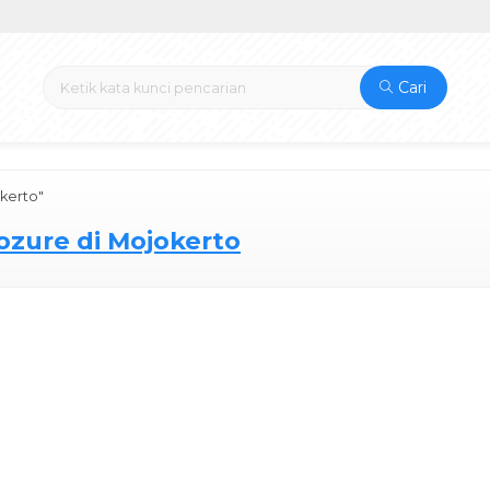
Cari
okerto"
Kozure di Mojokerto