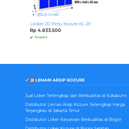
Quick Order
Locker 20 Pintu Kozure KL-20
Rp 4.833.500
Tersedia
LEMARI ARSIP KOZURE
Jual Loker Terlengkap dan Berkualitas di Sukabumi
Distributor Lemari Arsip Kozure Terlengkap Harga
Terjangkau di Jakarta Timur
Distributor Loker Karyawan Berkualitas di Bogor
Distributor Loker Kozure di Bogor Selatan