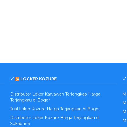
LOCKER KOZURE
Distributor Loker Karyawan Terlengkap Harga
M
Terjangkau di Bogor
Me
Jual Loker Kozure Harga Terjangkau di Bogor
Me
Distributor Loker Kozure Harga Terjangkau di
M
Sukabumi