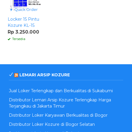
Quick Order
Locker 15 Pintu
Kozure KL-15
Rp 3.250.000
Tersedia
LEMARI ARSIP KOZURE
Jual Loker Terlengkap dan Berkualitas di Sukabumi
Distributor Lemari Arsip Kozure Terlengkap Harga
Terjangkau di Jakarta Timur
Distributor Loker Karyawan Berkualitas di Bogor
Distributor Loker Kozure di Bogor Selatan