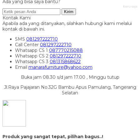
Ada yang bisa saya bantu?
baru saja
Kirim
Kontak Kami
Apabila ada yang ditanyakan, silahkan hubungi kami melalui
kontak di bawah ini.
SMS
081297222710
Call Center
081297222710
Whatsapp
CS 1
087770215088
Whatsapp
CS 2
081297222710
Whatsapp
CS 3
081315868622
Email
manarafurniture@yahoo.com
Buka jam 08.30 s/d jam 17.00 , Minggu tutup
Jl.Raya Pajajaran No.32G Bambu Apus Pamulang, Tangerang
Selatan
Produk yang sangat tepat, pilihan bagus..!