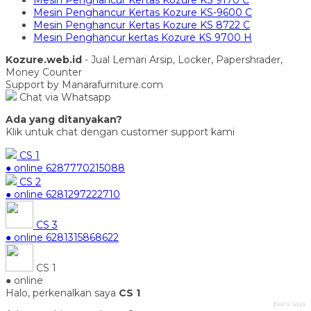
Mesin Penghancur Kertas Kozure KS 9170 C
Mesin Penghancur Kertas Kozure KS-9600 C
Mesin Penghancur Kertas Kozure KS 8722 C
Mesin Penghancur kertas Kozure KS 9700 H
Kozure.web.id
- Jual Lemari Arsip, Locker, Papershrader,
Money Counter
Support by Manarafurniture.com
Chat via Whatsapp
Ada yang ditanyakan?
Klik untuk chat dengan customer support kami
CS 1
● online
6287770215088
CS 2
● online
6281297222710
CS 3
● online
6281315868622
CS 1
● online
Halo, perkenalkan saya
CS 1
baru saja