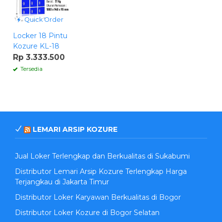
Quick Order
Locker 18 Pintu
Kozure KL-18
Rp 3.333.500
Tersedia
LEMARI ARSIP KOZURE
Jual Loker Terlengkap dan Berkualitas di Sukabumi
Distributor Lemari Arsip Kozure Terlengkap Harga
Terjangkau di Jakarta Timur
Distributor Loker Karyawan Berkualitas di Bogor
Distributor Loker Kozure di Bogor Selatan