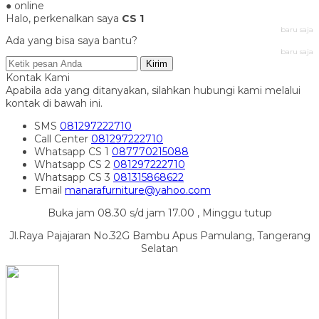
● online
Halo, perkenalkan saya
CS 1
baru saja
Ada yang bisa saya bantu?
baru saja
Kirim
Kontak Kami
Apabila ada yang ditanyakan, silahkan hubungi kami melalui
kontak di bawah ini.
SMS
081297222710
Call Center
081297222710
Whatsapp
CS 1
087770215088
Whatsapp
CS 2
081297222710
Whatsapp
CS 3
081315868622
Email
manarafurniture@yahoo.com
Buka jam 08.30 s/d jam 17.00 , Minggu tutup
Jl.Raya Pajajaran No.32G Bambu Apus Pamulang, Tangerang
Selatan