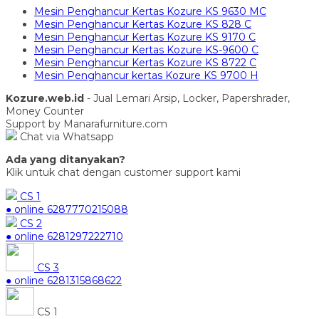
Mesin Penghancur Kertas Kozure KS 9630 MC
Mesin Penghancur Kertas Kozure KS 828 C
Mesin Penghancur Kertas Kozure KS 9170 C
Mesin Penghancur Kertas Kozure KS-9600 C
Mesin Penghancur Kertas Kozure KS 8722 C
Mesin Penghancur kertas Kozure KS 9700 H
Kozure.web.id
- Jual Lemari Arsip, Locker, Papershrader,
Money Counter
Support by Manarafurniture.com
Chat via Whatsapp
Ada yang ditanyakan?
Klik untuk chat dengan customer support kami
CS 1
● online
6287770215088
CS 2
● online
6281297222710
CS 3
● online
6281315868622
CS 1