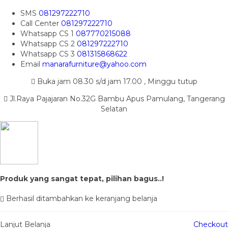
SMS
081297222710
Call Center
081297222710
Whatsapp
CS 1
087770215088
Whatsapp
CS 2
081297222710
Whatsapp
CS 3
081315868622
Email
manarafurniture@yahoo.com
Buka jam 08.30 s/d jam 17.00 , Minggu tutup
Jl.Raya Pajajaran No.32G Bambu Apus Pamulang, Tangerang
Selatan
Produk yang sangat tepat, pilihan bagus..!
Berhasil ditambahkan ke keranjang belanja
Lanjut Belanja
Checkout