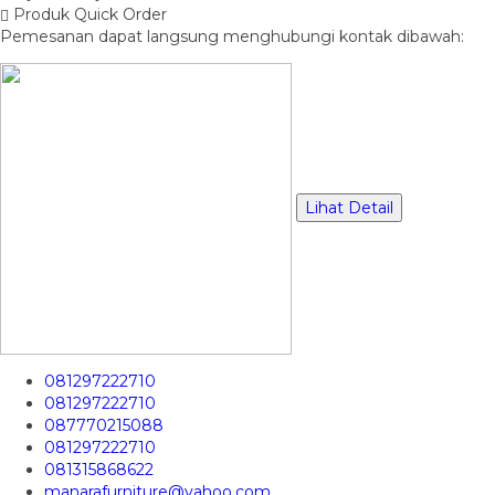
Produk Quick Order
Pemesanan dapat langsung menghubungi kontak dibawah:
Lihat Detail
081297222710
081297222710
087770215088
081297222710
081315868622
manarafurniture@yahoo.com