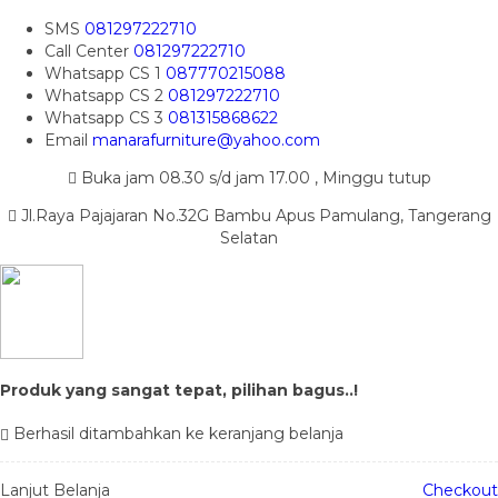
SMS
081297222710
Call Center
081297222710
Whatsapp
CS 1
087770215088
Whatsapp
CS 2
081297222710
Whatsapp
CS 3
081315868622
Email
manarafurniture@yahoo.com
Buka jam 08.30 s/d jam 17.00 , Minggu tutup
Jl.Raya Pajajaran No.32G Bambu Apus Pamulang, Tangerang
Selatan
Produk yang sangat tepat, pilihan bagus..!
Berhasil ditambahkan ke keranjang belanja
Lanjut Belanja
Checkout