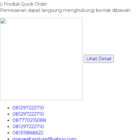
Produk Quick Order
Pemesanan dapat langsung menghubungi kontak dibawah:
Lihat Detail
081297222710
081297222710
087770215088
081297222710
081315868622
manarafurniture@yahoo.com