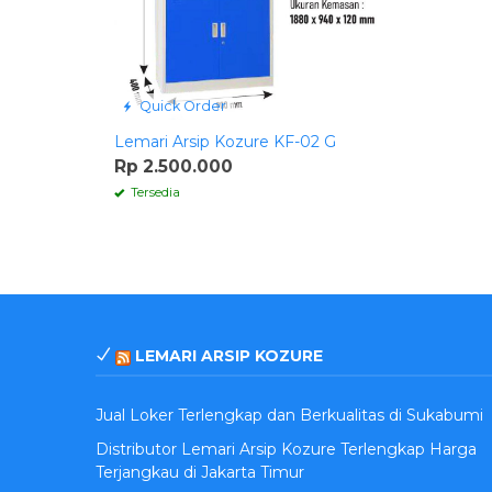
Quick Order
Lemari Arsip Kozure KF-02 G
Rp 2.500.000
Tersedia
LEMARI ARSIP KOZURE
Jual Loker Terlengkap dan Berkualitas di Sukabumi
Distributor Lemari Arsip Kozure Terlengkap Harga
Terjangkau di Jakarta Timur