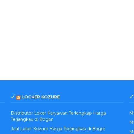
LOCKER KOZURE
Distributor Loker Karyawan Terlengkap Harga
M
Terjangkau di Bogor
Me
Jual Loker Kozure Harga Terjangkau di Bogor
Me