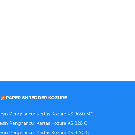
PAPER SHREDDER KOZURE
esin Penghancur Kertas Kozure KS 9630 MC
sin Penghancur Kertas Kozure KS 828 C
sin Penghancur Kertas Kozure KS 9170 C