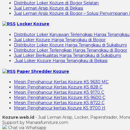
Distributor Loker Kozure di Bogor Selatan
Jual Lemari Arsip Kozure di Bekasi
Jual Lemari Arsip Kozure di Bogor – Solusi Penyimpan
Locker Kozure
Distributor Loker Karyawan Terlengkap Harga Terjangkau
Jual Loker Kozure Harga Terjangkau di Bogor
Distributor Loker Kozure Harga Terjangkau di Sukabumi
Distributor Loker Terlengkap Harga Terjangkau di Bogor
Jual Loker Berkualitas Harga Terjangkau di Sukabumi
Jual Loker Kozure Harga Terjangkau di Bekasi
Paper Shredder Kozure
Mesin Penghancur Kertas Kozure KS 9630 MC
Mesin Penghancur Kertas Kozure KS 828 C
Mesin Penghancur Kertas Kozure KS 9170 C
Mesin Penghancur Kertas Kozure KS-9600 C
Mesin Penghancur Kertas Kozure KS 8722 C
Mesin Penghancur kertas Kozure KS 9700 H
Kozure.web.id
- Jual Lemari Arsip, Locker, Papershrader, Mo
Support by Manarafurniture.com
Chat via Whatsapp