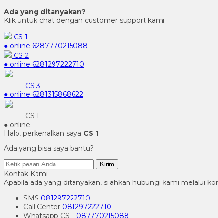
Ada yang ditanyakan?
Klik untuk chat dengan customer support kami
CS 1
● online
6287770215088
CS 2
● online
6281297222710
CS 3
● online
6281315868622
CS 1
● online
Halo, perkenalkan saya
CS 1
Ada yang bisa saya bantu?
Kirim
Kontak Kami
Apabila ada yang ditanyakan, silahkan hubungi kami melalui kon
SMS
081297222710
Call Center
081297222710
Whatsapp
CS 1
087770215088