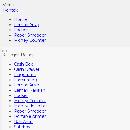
Menu
Kontak
Home
Lemari Arsip
Locker
Paper Shredder
Money Counter
Kategori Belanja
Cash Box
Cash Drawer
Fingerprint
Laminating
Lemari Arsip
Lemari Pakaian
Locker
Money Counter
Money detector
Paper Shredder
Portable printer
Rak Arsip
Safebox