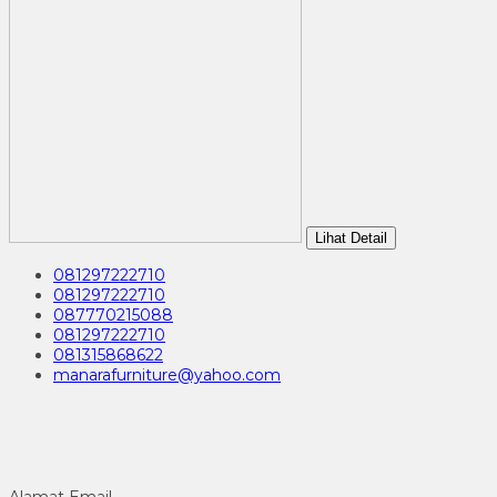
Lihat Detail
081297222710
081297222710
087770215088
081297222710
081315868622
manarafurniture@yahoo.com