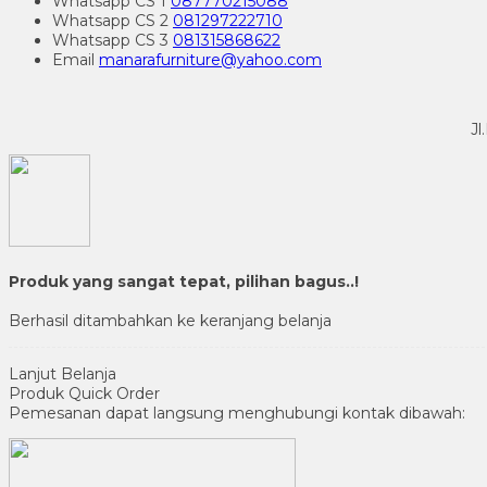
Whatsapp
CS 1
087770215088
Whatsapp
CS 2
081297222710
Whatsapp
CS 3
081315868622
Email
manarafurniture@yahoo.com
Jl
Produk yang sangat tepat, pilihan bagus..!
Berhasil ditambahkan ke keranjang belanja
Lanjut Belanja
Produk Quick Order
Pemesanan dapat langsung menghubungi kontak dibawah: