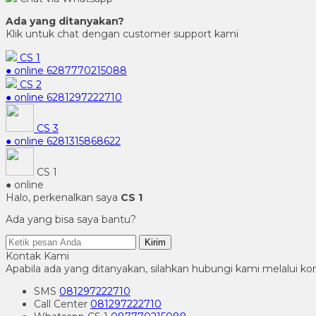
Ada yang ditanyakan?
Klik untuk chat dengan customer support kami
CS 1
● online
6287770215088
CS 2
● online
6281297222710
CS 3
● online
6281315868622
CS 1
● online
Halo, perkenalkan saya
CS 1
Ada yang bisa saya bantu?
Kirim
Kontak Kami
Apabila ada yang ditanyakan, silahkan hubungi kami melalui kon
SMS
081297222710
Call Center
081297222710