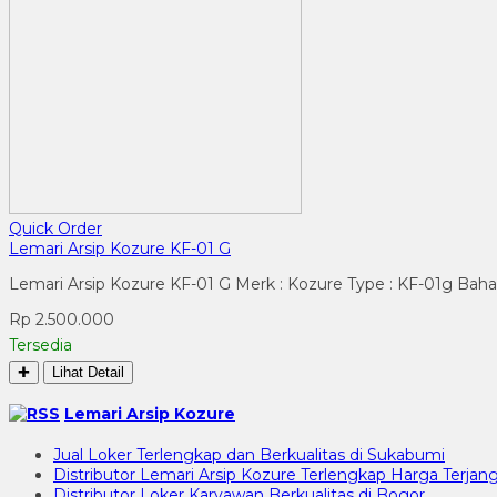
Quick Order
Lemari Arsip Kozure KF-01 G
Lemari Arsip Kozure KF-01 G Merk : Kozure Type : KF-01g Bahan
Rp 2.500.000
Tersedia
✚
Lihat Detail
Lemari Arsip Kozure
Jual Loker Terlengkap dan Berkualitas di Sukabumi
Distributor Lemari Arsip Kozure Terlengkap Harga Terjang
Distributor Loker Karyawan Berkualitas di Bogor