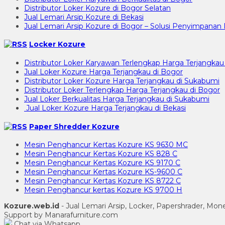
Distributor Loker Kozure di Bogor Selatan
Jual Lemari Arsip Kozure di Bekasi
Jual Lemari Arsip Kozure di Bogor – Solusi Penyimpan
Locker Kozure
Distributor Loker Karyawan Terlengkap Harga Terjangkau
Jual Loker Kozure Harga Terjangkau di Bogor
Distributor Loker Kozure Harga Terjangkau di Sukabumi
Distributor Loker Terlengkap Harga Terjangkau di Bogor
Jual Loker Berkualitas Harga Terjangkau di Sukabumi
Jual Loker Kozure Harga Terjangkau di Bekasi
Paper Shredder Kozure
Mesin Penghancur Kertas Kozure KS 9630 MC
Mesin Penghancur Kertas Kozure KS 828 C
Mesin Penghancur Kertas Kozure KS 9170 C
Mesin Penghancur Kertas Kozure KS-9600 C
Mesin Penghancur Kertas Kozure KS 8722 C
Mesin Penghancur kertas Kozure KS 9700 H
Kozure.web.id
- Jual Lemari Arsip, Locker, Papershrader, Mo
Support by Manarafurniture.com
Chat via Whatsapp