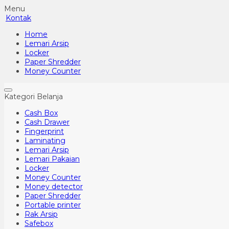
Menu
Kontak
Home
Lemari Arsip
Locker
Paper Shredder
Money Counter
Kategori Belanja
Cash Box
Cash Drawer
Fingerprint
Laminating
Lemari Arsip
Lemari Pakaian
Locker
Money Counter
Money detector
Paper Shredder
Portable printer
Rak Arsip
Safebox