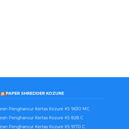
PAPER SHREDDER KOZURE
esin Penghancur Kertas Kozure KS 9630 MC
sin Penghancur Kertas Kozure KS 828 C
sin Penghancur Kertas Kozure KS 9170 C