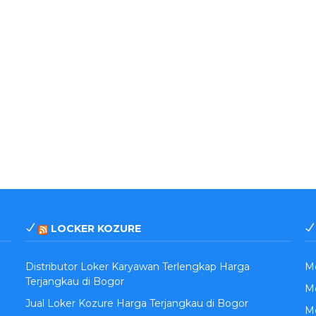
LOCKER KOZURE
Distributor Loker Karyawan Terlengkap Harga
M
Terjangkau di Bogor
Me
Jual Loker Kozure Harga Terjangkau di Bogor
Me