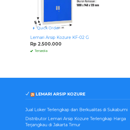
Quick Order
Lemari Arsip Kozure KF-02 G
Rp 2.500.000
Tersedia
LEMARI ARSIP KOZURE
Jual Loker Terlengkap dan Berkualitas di Sukabumi
Distributor Lemari Arsip Kozure Terlengkap Harga
Terjangkau di Jakarta Timur