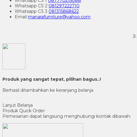
Whatsapp
CS 1
087770215088
Whatsapp
CS 2
081297222710
Whatsapp
CS 3
081315868622
Email
manarafurniture@yahoo.com
Jl
Produk yang sangat tepat, pilihan bagus..!
Berhasil ditambahkan ke keranjang belanja
Lanjut Belanja
Produk Quick Order
Pemesanan dapat langsung menghubungi kontak dibawah: