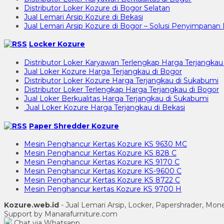
Distributor Loker Kozure di Bogor Selatan
Jual Lemari Arsip Kozure di Bekasi
Jual Lemari Arsip Kozure di Bogor – Solusi Penyimpan
Locker Kozure
Distributor Loker Karyawan Terlengkap Harga Terjangkau
Jual Loker Kozure Harga Terjangkau di Bogor
Distributor Loker Kozure Harga Terjangkau di Sukabumi
Distributor Loker Terlengkap Harga Terjangkau di Bogor
Jual Loker Berkualitas Harga Terjangkau di Sukabumi
Jual Loker Kozure Harga Terjangkau di Bekasi
Paper Shredder Kozure
Mesin Penghancur Kertas Kozure KS 9630 MC
Mesin Penghancur Kertas Kozure KS 828 C
Mesin Penghancur Kertas Kozure KS 9170 C
Mesin Penghancur Kertas Kozure KS-9600 C
Mesin Penghancur Kertas Kozure KS 8722 C
Mesin Penghancur kertas Kozure KS 9700 H
Kozure.web.id
- Jual Lemari Arsip, Locker, Papershrader, Mo
Support by Manarafurniture.com
Chat via Whatsapp