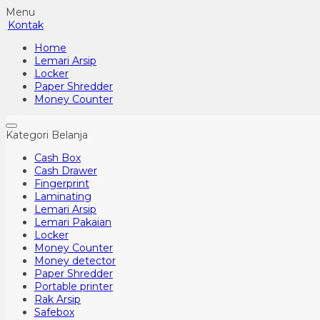
Menu
Kontak
Home
Lemari Arsip
Locker
Paper Shredder
Money Counter
Kategori Belanja
Cash Box
Cash Drawer
Fingerprint
Laminating
Lemari Arsip
Lemari Pakaian
Locker
Money Counter
Money detector
Paper Shredder
Portable printer
Rak Arsip
Safebox