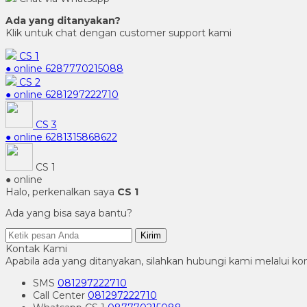
Ada yang ditanyakan?
Klik untuk chat dengan customer support kami
CS 1
● online
6287770215088
CS 2
● online
6281297222710
CS 3
● online
6281315868622
CS 1
● online
Halo, perkenalkan saya
CS 1
Ada yang bisa saya bantu?
Kirim
Kontak Kami
Apabila ada yang ditanyakan, silahkan hubungi kami melalui kon
SMS
081297222710
Call Center
081297222710