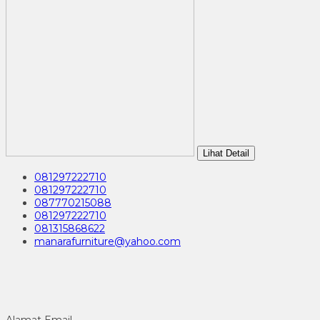
Lihat Detail
081297222710
081297222710
087770215088
081297222710
081315868622
manarafurniture@yahoo.com