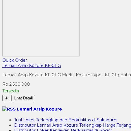
Quick Order
Lemari Arsip Kozure KF-01 G
Lemari Arsip Kozure KF-01 G Merk : Kozure Type : KF-01g Bahan
Rp 2.500.000
Tersedia
✚
Lihat Detail
Lemari Arsip Kozure
Jual Loker Terlengkap dan Berkualitas di Sukabumi
Distributor Lemari Arsip Kozure Terlengkap Harga Terjang
Distributor Loker Karyawan Berkualitas di Bogor