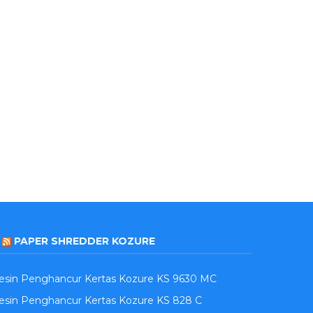
PAPER SHREDDER KOZURE
esin Penghancur Kertas Kozure KS 9630 MC
sin Penghancur Kertas Kozure KS 828 C