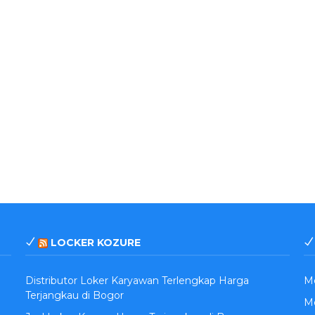
LOCKER KOZURE
Distributor Loker Karyawan Terlengkap Harga
M
Terjangkau di Bogor
Me