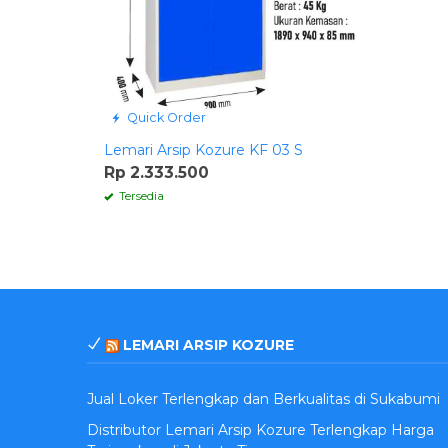
Quick Order
Lemari Arsip Kozure KF 03 S
Rp 2.333.500
Tersedia
LEMARI ARSIP KOZURE
Jual Loker Terlengkap dan Berkualitas di Sukabumi
Distributor Lemari Arsip Kozure Terlengkap Harga