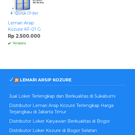
Quick Order
Lemari Arsip
Kozure KF-01 G
Rp 2.500.000
Tersedia
LEMARI ARSIP KOZURE
Jual Loker Terlengkap dan Berkualitas di Sukabumi
Distributor Lemari Arsip Kozure Terlengkap Harga
Terjangkau di Jakarta Timur
Distributor Loker Karyawan Berkualitas di Bogor
Distributor Loker Kozure di Bogor Selatan