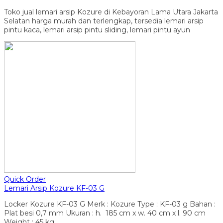
Toko jual lemari arsip Kozure di Kebayoran Lama Utara Jakarta
Selatan harga murah dan terlengkap, tersedia lemari arsip
pintu kaca, lemari arsip pintu sliding, lemari pintu ayun
Quick Order
Lemari Arsip Kozure KF-03 G
Locker Kozure KF-03 G Merk : Kozure Type : KF-03 g Bahan :
Plat besi 0,7 mm Ukuran : h. 185 cm x w. 40 cm x l. 90 cm
Weight : 45 kg