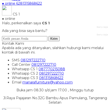
● online
6281315868622
CS 1
● online
Halo, perkenalkan saya
CS 1
baru saja
Ada yang bisa saya bantu?
baru saja
Kirim
Kontak Kami
Apabila ada yang ditanyakan, silahkan hubungi kami melalui
kontak di bawah ini.
SMS
081297222710
Call Center
081297222710
Whatsapp
CS 1
087770215088
Whatsapp
CS 2
081297222710
Whatsapp
CS 3
081315868622
Email
manarafurniture@yahoo.com
Buka jam 08.30 s/d jam 17.00 , Minggu tutup
Jl.Raya Pajajaran No.32G Bambu Apus Pamulang, Tangerang
Selatan