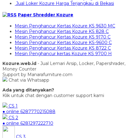
Jual Loker Kozure Harga Terjangkau di Bekasi
Paper Shredder Kozure
Mesin Penghancur Kertas Kozure KS 9630 MC
Mesin Penghancur Kertas Kozure KS 828 C
Mesin Penghancur Kertas Kozure KS 9170 C
Mesin Penghancur Kertas Kozure KS-9600 C
Mesin Penghancur Kertas Kozure KS 8722 C
Mesin Penghancur kertas Kozure KS 9700 H
Kozure.web.id
- Jual Lemari Arsip, Locker, Papershrader,
Money Counter
Support by Manarafurniture.com
Chat via Whatsapp
Ada yang ditanyakan?
Klik untuk chat dengan customer support kami
CS 1
● online
6287770215088
CS 2
● online
6281297222710
CS 3