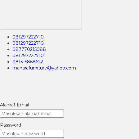
081297222710
081297222710
087770215088
081297222710
081315868622
manarafurniture@yahoo.com
Alamat Email
Password