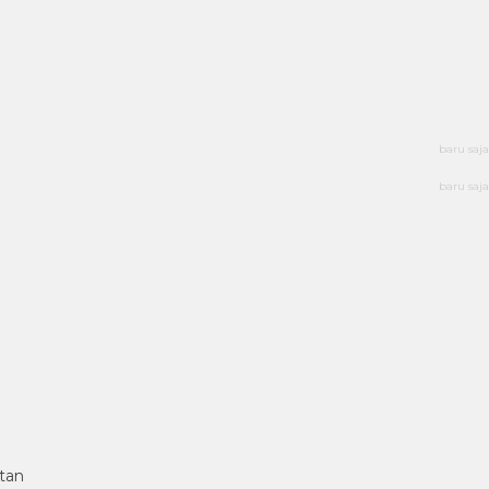
baru saja
baru saja
tan