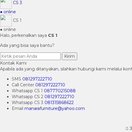
CS 3
● online
CS 1
● online
Halo, perkenalkan saya
CS 1
Ada yang bisa saya bantu?
Kirim
Kontak Kami
Apabila ada yang ditanyakan, silahkan hubungi kami melalui kont
SMS
081297222710
Call Center
081297222710
Whatsapp
CS 1
087770215088
Whatsapp
CS 2
081297222710
Whatsapp
CS 3
081315868622
Email
manarafurniture@yahoo.com
J