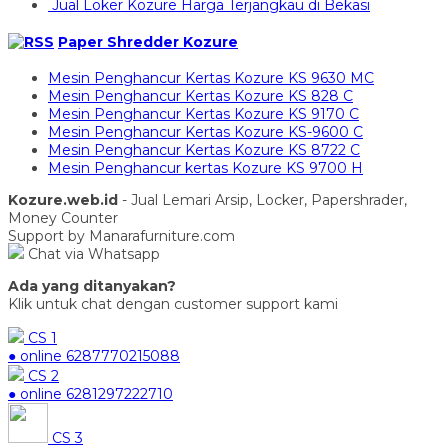
Jual Loker Kozure Harga Terjangkau di Bekasi
Paper Shredder Kozure
Mesin Penghancur Kertas Kozure KS 9630 MC
Mesin Penghancur Kertas Kozure KS 828 C
Mesin Penghancur Kertas Kozure KS 9170 C
Mesin Penghancur Kertas Kozure KS-9600 C
Mesin Penghancur Kertas Kozure KS 8722 C
Mesin Penghancur kertas Kozure KS 9700 H
Kozure.web.id
- Jual Lemari Arsip, Locker, Papershrader,
Money Counter
Support by Manarafurniture.com
Chat via Whatsapp
Ada yang ditanyakan?
Klik untuk chat dengan customer support kami
CS 1
● online
6287770215088
CS 2
● online
6281297222710
CS 3