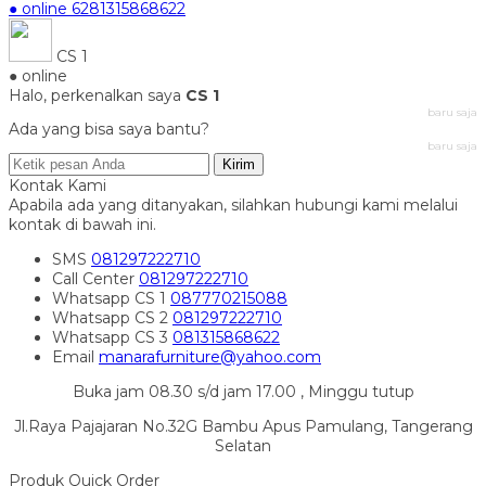
● online
6281315868622
CS 1
● online
Halo, perkenalkan saya
CS 1
baru saja
Ada yang bisa saya bantu?
baru saja
Kirim
Kontak Kami
Apabila ada yang ditanyakan, silahkan hubungi kami melalui
kontak di bawah ini.
SMS
081297222710
Call Center
081297222710
Whatsapp
CS 1
087770215088
Whatsapp
CS 2
081297222710
Whatsapp
CS 3
081315868622
Email
manarafurniture@yahoo.com
Buka jam 08.30 s/d jam 17.00 , Minggu tutup
Jl.Raya Pajajaran No.32G Bambu Apus Pamulang, Tangerang
Selatan
Produk Quick Order