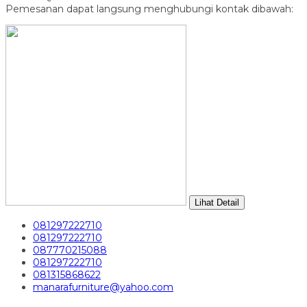
Pemesanan dapat langsung menghubungi kontak dibawah:
Lihat Detail
081297222710
081297222710
087770215088
081297222710
081315868622
manarafurniture@yahoo.com