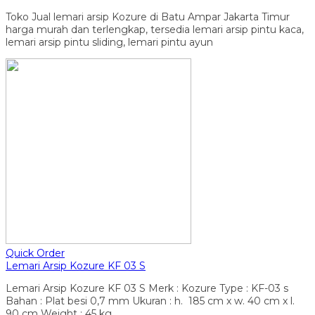
Toko Jual lemari arsip Kozure di Batu Ampar Jakarta Timur
harga murah dan terlengkap, tersedia lemari arsip pintu kaca,
lemari arsip pintu sliding, lemari pintu ayun
Quick Order
Lemari Arsip Kozure KF 03 S
Lemari Arsip Kozure KF 03 S Merk : Kozure Type : KF-03 s
Bahan : Plat besi 0,7 mm Ukuran : h. 185 cm x w. 40 cm x l.
90 cm Weight : 45 kg