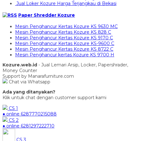
Jual Loker Kozure Harga Terjangkau di Bekasi
Paper Shredder Kozure
Mesin Penghancur Kertas Kozure KS 9630 MC
Mesin Penghancur Kertas Kozure KS 828 C
Mesin Penghancur Kertas Kozure KS 9170 C
Mesin Penghancur Kertas Kozure KS-9600 C
Mesin Penghancur Kertas Kozure KS 8722 C
Mesin Penghancur kertas Kozure KS 9700 H
Kozure.web.id
- Jual Lemari Arsip, Locker, Papershrader,
Money Counter
Support by Manarafurniture.com
Chat via Whatsapp
Ada yang ditanyakan?
Klik untuk chat dengan customer support kami
CS 1
● online
6287770215088
CS 2
● online
6281297222710
CS 3