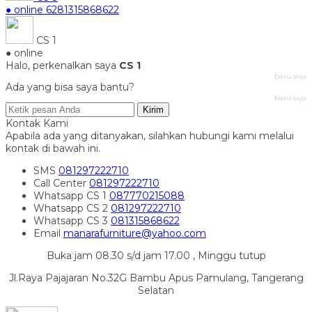
● online
6281315868622
CS 1
● online
Halo, perkenalkan saya
CS 1
baru saja
Ada yang bisa saya bantu?
baru saja
Kirim
Kontak Kami
Apabila ada yang ditanyakan, silahkan hubungi kami melalui
kontak di bawah ini.
SMS
081297222710
Call Center
081297222710
Whatsapp
CS 1
087770215088
Whatsapp
CS 2
081297222710
Whatsapp
CS 3
081315868622
Email
manarafurniture@yahoo.com
Buka jam 08.30 s/d jam 17.00 , Minggu tutup
Jl.Raya Pajajaran No.32G Bambu Apus Pamulang, Tangerang
Selatan