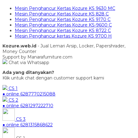
Mesin Penghancur Kertas Kozure KS 9630 MC
Mesin Penghancur Kertas Kozure KS 828 C
Mesin Penghancur Kertas Kozure KS 9170 C
Mesin Penghancur Kertas Kozure KS-9600 C
Mesin Penghancur Kertas Kozure KS 8722 C
Mesin Penghancur kertas Kozure KS 9700 H
Kozure.web.id
- Jual Lemari Arsip, Locker, Papershrader,
Money Counter
Support by Manarafurniture.com
Chat via Whatsapp
Ada yang ditanyakan?
Klik untuk chat dengan customer support kami
CS 1
● online
6287770215088
CS 2
● online
6281297222710
CS 3
● online
6281315868622