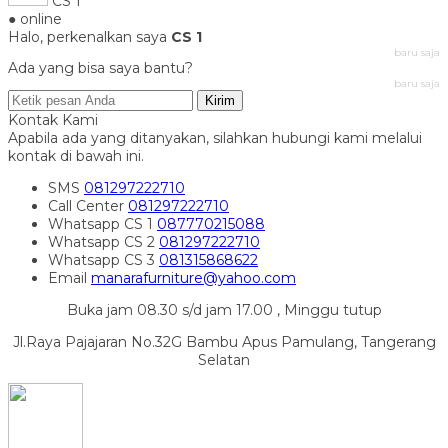
CS 1
● online
Halo, perkenalkan saya
CS 1
baru saja
Ada yang bisa saya bantu?
baru saja
Kirim
Kontak Kami
Apabila ada yang ditanyakan, silahkan hubungi kami melalui
kontak di bawah ini.
SMS
081297222710
Call Center
081297222710
Whatsapp
CS 1
087770215088
Whatsapp
CS 2
081297222710
Whatsapp
CS 3
081315868622
Email
manarafurniture@yahoo.com
Buka jam 08.30 s/d jam 17.00 , Minggu tutup
Jl.Raya Pajajaran No.32G Bambu Apus Pamulang, Tangerang
Selatan