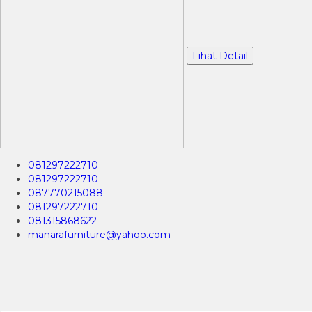
Lihat Detail
081297222710
081297222710
087770215088
081297222710
081315868622
manarafurniture@yahoo.com