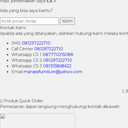
Halo, perkenalkan saya
CS 1
Ada yang bisa saya bantu?
Kirim
Kontak Kami
Apabila ada yang ditanyakan, silahkan hubungi kami melalui kont
SMS
081297222710
Call Center
081297222710
Whatsapp
CS 1
087770215088
Whatsapp
CS 2
081297222710
Whatsapp
CS 3
081315868622
Email
manarafurniture@yahoo.com
J
Produk Quick Order
Pemesanan dapat langsung menghubungi kontak dibawah: