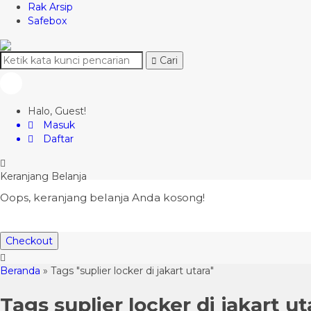
Rak Arsip
Safebox
Cari
Halo, Guest!
Masuk
Daftar
Keranjang Belanja
Oops, keranjang belanja Anda kosong!
Checkout
Beranda
»
Tags "suplier locker di jakart utara"
Tags
suplier locker di jakart ut