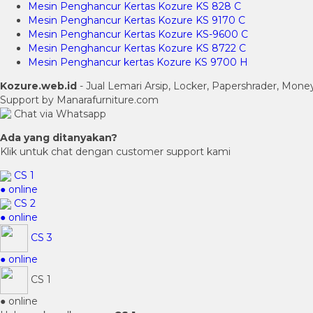
Mesin Penghancur Kertas Kozure KS 828 C
Mesin Penghancur Kertas Kozure KS 9170 C
Mesin Penghancur Kertas Kozure KS-9600 C
Mesin Penghancur Kertas Kozure KS 8722 C
Mesin Penghancur kertas Kozure KS 9700 H
Kozure.web.id
- Jual Lemari Arsip, Locker, Papershrader, Mon
Support by Manarafurniture.com
Chat via Whatsapp
Ada yang ditanyakan?
Klik untuk chat dengan customer support kami
CS 1
● online
CS 2
● online
CS 3
● online
CS 1
● online