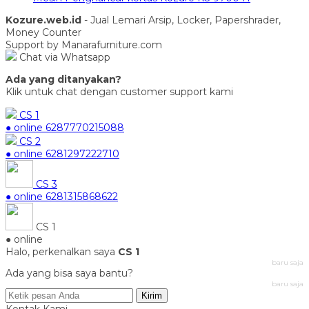
Kozure.web.id
- Jual Lemari Arsip, Locker, Papershrader,
Money Counter
Support by Manarafurniture.com
Chat via Whatsapp
Ada yang ditanyakan?
Klik untuk chat dengan customer support kami
CS 1
● online
6287770215088
CS 2
● online
6281297222710
CS 3
● online
6281315868622
CS 1
● online
Halo, perkenalkan saya
CS 1
baru saja
Ada yang bisa saya bantu?
baru saja
Kirim