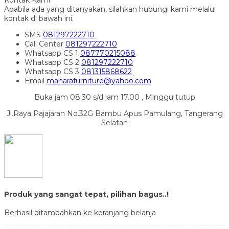
Kontak Kami
Apabila ada yang ditanyakan, silahkan hubungi kami melalui
kontak di bawah ini.
SMS
081297222710
Call Center
081297222710
Whatsapp
CS 1
087770215088
Whatsapp
CS 2
081297222710
Whatsapp
CS 3
081315868622
Email
manarafurniture@yahoo.com
Buka jam 08.30 s/d jam 17.00 , Minggu tutup
Jl.Raya Pajajaran No.32G Bambu Apus Pamulang, Tangerang
Selatan
Produk yang sangat tepat, pilihan bagus..!
Berhasil ditambahkan ke keranjang belanja