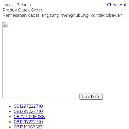
Lanjut Belanja
Checkout
Produk Quick Order
Pemesanan dapat langsung menghubungi kontak dibawah:
Lihat Detail
081297222710
081297222710
087770215088
081297222710
081315868622