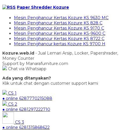
Paper Shredder Kozure
Mesin Penghancur Kertas Kozure KS 9630 MC
Mesin Penghancur Kertas Kozure KS 828 C
Mesin Penghancur Kertas Kozure KS 9170 C
Mesin Penghancur Kertas Kozure KS-9600 C
Mesin Penghancur Kertas Kozure KS 8722 C
Mesin Penghancur kertas Kozure KS 9700 H
Kozure.web.id
- Jual Lemari Arsip, Locker, Papershrader,
Money Counter
Support by Manarafurniture.com
Chat via Whatsapp
Ada yang ditanyakan?
Klik untuk chat dengan customer support kami
CS 1
● online
6287770215088
CS 2
● online
6281297222710
CS 3
● online
6281315868622