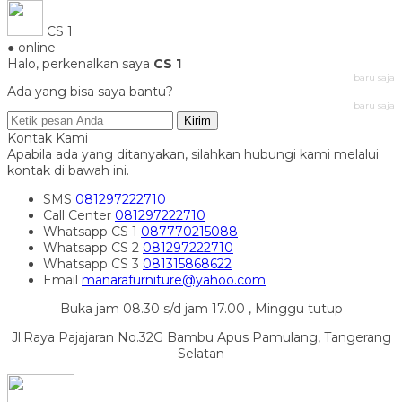
CS 1
● online
Halo, perkenalkan saya
CS 1
baru saja
Ada yang bisa saya bantu?
baru saja
Kirim
Kontak Kami
Apabila ada yang ditanyakan, silahkan hubungi kami melalui
kontak di bawah ini.
SMS
081297222710
Call Center
081297222710
Whatsapp
CS 1
087770215088
Whatsapp
CS 2
081297222710
Whatsapp
CS 3
081315868622
Email
manarafurniture@yahoo.com
Buka jam 08.30 s/d jam 17.00 , Minggu tutup
Jl.Raya Pajajaran No.32G Bambu Apus Pamulang, Tangerang
Selatan