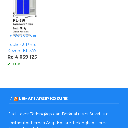
Quick Order
Locker 3 Pintu
Kozure KL-3W
Rp 4.059.125
Tersedia
LEMARI ARSIP KOZURE
Jual Loker Terlengkap dan Berkualitas di Sukabumi
Distributor Lemari Arsip Kozure Terlengkap Harga