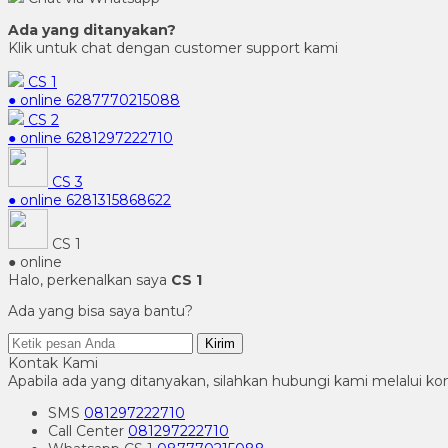
Ada yang ditanyakan?
Klik untuk chat dengan customer support kami
CS 1
● online
6287770215088
CS 2
● online
6281297222710
CS 3
● online
6281315868622
CS 1
● online
Halo, perkenalkan saya
CS 1
Ada yang bisa saya bantu?
Kirim
Kontak Kami
Apabila ada yang ditanyakan, silahkan hubungi kami melalui kon
SMS
081297222710
Call Center
081297222710