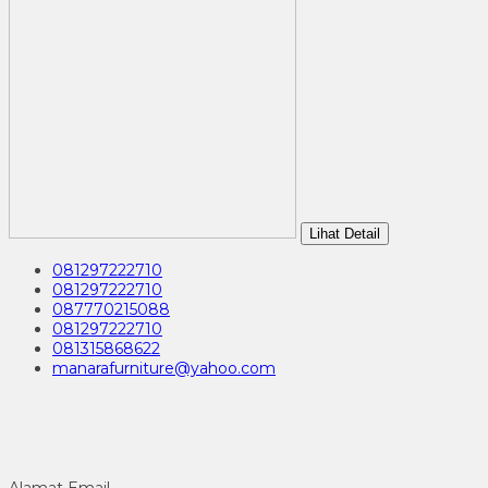
Lihat Detail
081297222710
081297222710
087770215088
081297222710
081315868622
manarafurniture@yahoo.com