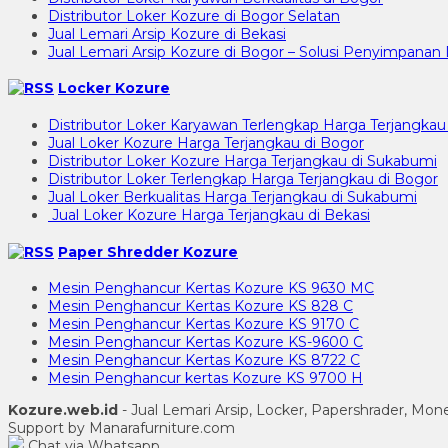
Distributor Loker Kozure di Bogor Selatan
Jual Lemari Arsip Kozure di Bekasi
Jual Lemari Arsip Kozure di Bogor – Solusi Penyimpan
Locker Kozure
Distributor Loker Karyawan Terlengkap Harga Terjangkau
Jual Loker Kozure Harga Terjangkau di Bogor
Distributor Loker Kozure Harga Terjangkau di Sukabumi
Distributor Loker Terlengkap Harga Terjangkau di Bogor
Jual Loker Berkualitas Harga Terjangkau di Sukabumi
Jual Loker Kozure Harga Terjangkau di Bekasi
Paper Shredder Kozure
Mesin Penghancur Kertas Kozure KS 9630 MC
Mesin Penghancur Kertas Kozure KS 828 C
Mesin Penghancur Kertas Kozure KS 9170 C
Mesin Penghancur Kertas Kozure KS-9600 C
Mesin Penghancur Kertas Kozure KS 8722 C
Mesin Penghancur kertas Kozure KS 9700 H
Kozure.web.id
- Jual Lemari Arsip, Locker, Papershrader, Mo
Support by Manarafurniture.com
Chat via Whatsapp