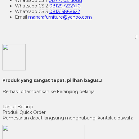
Whatsapp
CS 1
087770215088
Whatsapp
CS 2
081297222710
Whatsapp
CS 3
081315868622
Email
manarafurniture@yahoo.com
Jl
Produk yang sangat tepat, pilihan bagus..!
Berhasil ditambahkan ke keranjang belanja
Lanjut Belanja
Produk Quick Order
Pemesanan dapat langsung menghubungi kontak dibawah: