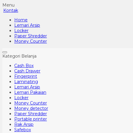
Menu
Kontak
Home
Lemari Arsip
Locker
Paper Shredder
Money Counter
Kategori Belanja
Cash Box
Cash Drawer
Fingerprint
Laminating
Lemari Arsip
Lemari Pakaian
Locker
Money Counter
Money detector
Paper Shredder
Portable printer
Rak Arsip
Safebox