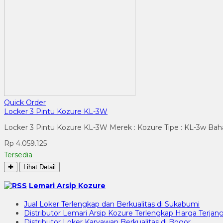
Quick Order
Locker 3 Pintu Kozure KL-3W
Locker 3 Pintu Kozure KL-3W Merek : Kozure Tipe : KL-3w Bahan 
Rp 4.059.125
Tersedia
✚
Lihat Detail
Lemari Arsip Kozure
Jual Loker Terlengkap dan Berkualitas di Sukabumi
Distributor Lemari Arsip Kozure Terlengkap Harga Terjang
Distributor Loker Karyawan Berkualitas di Bogor