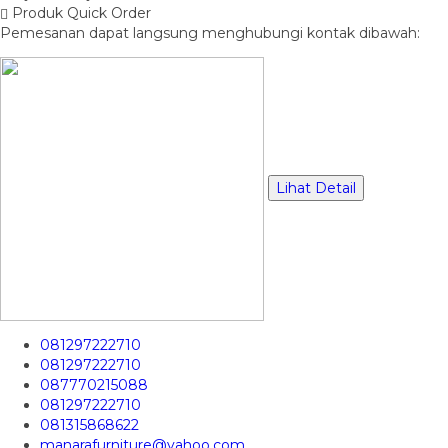
Produk Quick Order
Pemesanan dapat langsung menghubungi kontak dibawah:
Lihat Detail
081297222710
081297222710
087770215088
081297222710
081315868622
manarafurniture@yahoo.com