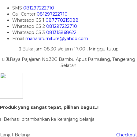
SMS
081297222710
Call Center
081297222710
Whatsapp
CS 1
087770215088
Whatsapp
CS 2
081297222710
Whatsapp
CS 3
081315868622
Email
manarafurniture@yahoo.com
Buka jam 08.30 s/d jam 17.00 , Minggu tutup
Jl.Raya Pajajaran No.32G Bambu Apus Pamulang, Tangerang
Selatan
Produk yang sangat tepat, pilihan bagus..!
Berhasil ditambahkan ke keranjang belanja
Lanjut Belanja
Checkout