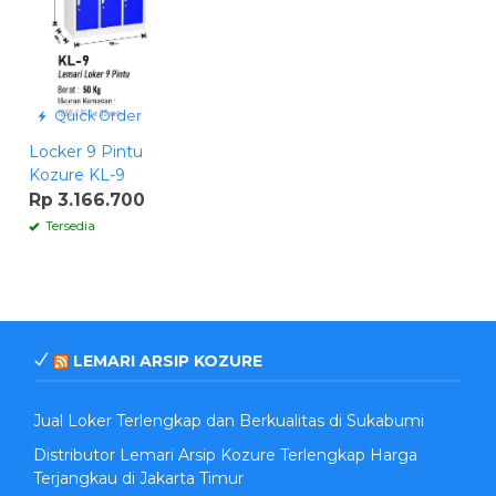
Quick Order
Locker 9 Pintu
Kozure KL-9
Rp 3.166.700
Tersedia
LEMARI ARSIP KOZURE
Jual Loker Terlengkap dan Berkualitas di Sukabumi
Distributor Lemari Arsip Kozure Terlengkap Harga
Terjangkau di Jakarta Timur