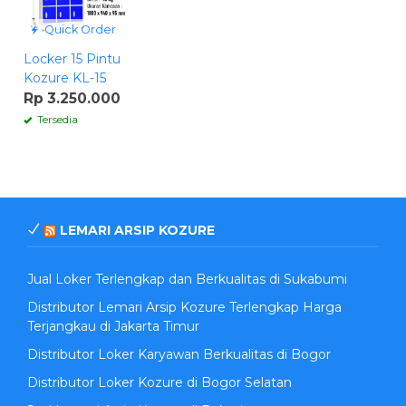
Quick Order
Locker 15 Pintu
Kozure KL-15
Rp 3.250.000
Tersedia
LEMARI ARSIP KOZURE
Jual Loker Terlengkap dan Berkualitas di Sukabumi
Distributor Lemari Arsip Kozure Terlengkap Harga
Terjangkau di Jakarta Timur
Distributor Loker Karyawan Berkualitas di Bogor
Distributor Loker Kozure di Bogor Selatan