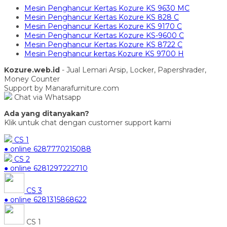
Mesin Penghancur Kertas Kozure KS 9630 MC
Mesin Penghancur Kertas Kozure KS 828 C
Mesin Penghancur Kertas Kozure KS 9170 C
Mesin Penghancur Kertas Kozure KS-9600 C
Mesin Penghancur Kertas Kozure KS 8722 C
Mesin Penghancur kertas Kozure KS 9700 H
Kozure.web.id
- Jual Lemari Arsip, Locker, Papershrader,
Money Counter
Support by Manarafurniture.com
Chat via Whatsapp
Ada yang ditanyakan?
Klik untuk chat dengan customer support kami
CS 1
● online
6287770215088
CS 2
● online
6281297222710
CS 3
● online
6281315868622
CS 1