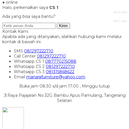
● online
Halo, perkenalkan saya
CS 1
baru saja
Ada yang bisa saya bantu?
baru saja
Kirim
Kontak Kami
Apabila ada yang ditanyakan, silahkan hubungi kami melalui
kontak di bawah ini.
SMS
081297222710
Call Center
081297222710
Whatsapp
CS 1
087770215088
Whatsapp
CS 2
081297222710
Whatsapp
CS 3
081315868622
Email
manarafurniture@yahoo.com
Buka jam 08.30 s/d jam 17.00 , Minggu tutup
Jl.Raya Pajajaran No.32G Bambu Apus Pamulang, Tangerang
Selatan