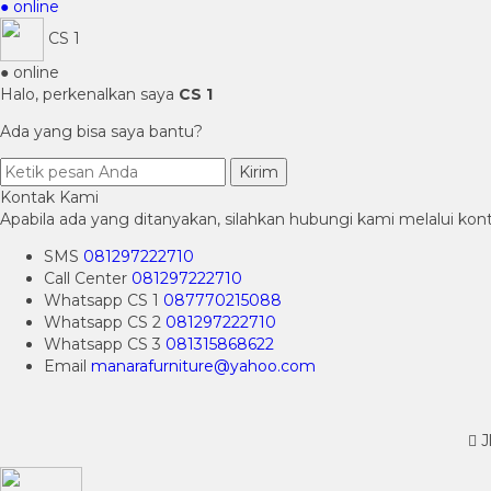
● online
CS 1
● online
Halo, perkenalkan saya
CS 1
Ada yang bisa saya bantu?
Kirim
Kontak Kami
Apabila ada yang ditanyakan, silahkan hubungi kami melalui kont
SMS
081297222710
Call Center
081297222710
Whatsapp
CS 1
087770215088
Whatsapp
CS 2
081297222710
Whatsapp
CS 3
081315868622
Email
manarafurniture@yahoo.com
J