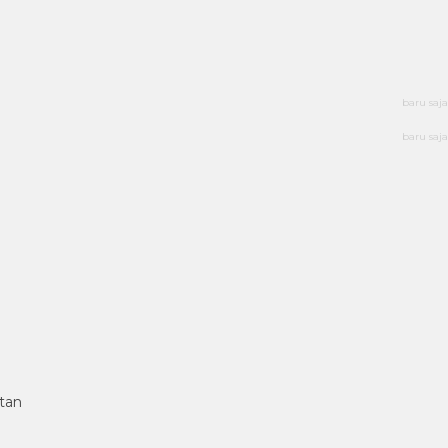
baru saja
baru saja
tan