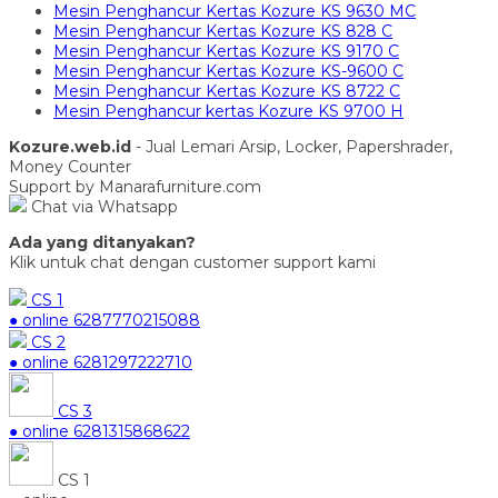
Mesin Penghancur Kertas Kozure KS 9630 MC
Mesin Penghancur Kertas Kozure KS 828 C
Mesin Penghancur Kertas Kozure KS 9170 C
Mesin Penghancur Kertas Kozure KS-9600 C
Mesin Penghancur Kertas Kozure KS 8722 C
Mesin Penghancur kertas Kozure KS 9700 H
Kozure.web.id
- Jual Lemari Arsip, Locker, Papershrader,
Money Counter
Support by Manarafurniture.com
Chat via Whatsapp
Ada yang ditanyakan?
Klik untuk chat dengan customer support kami
CS 1
● online
6287770215088
CS 2
● online
6281297222710
CS 3
● online
6281315868622
CS 1