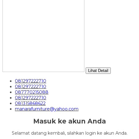
Lihat Detail
081297222710
081297222710
087770215088
081297222710
081315868622
manarafurniture@yahoo.com
Masuk ke akun Anda
Selamat datang kembali, silahkan login ke akun Anda.