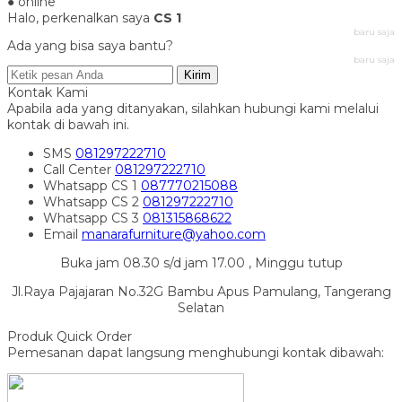
● online
Halo, perkenalkan saya
CS 1
baru saja
Ada yang bisa saya bantu?
baru saja
Kirim
Kontak Kami
Apabila ada yang ditanyakan, silahkan hubungi kami melalui
kontak di bawah ini.
SMS
081297222710
Call Center
081297222710
Whatsapp
CS 1
087770215088
Whatsapp
CS 2
081297222710
Whatsapp
CS 3
081315868622
Email
manarafurniture@yahoo.com
Buka jam 08.30 s/d jam 17.00 , Minggu tutup
Jl.Raya Pajajaran No.32G Bambu Apus Pamulang, Tangerang
Selatan
Produk Quick Order
Pemesanan dapat langsung menghubungi kontak dibawah: