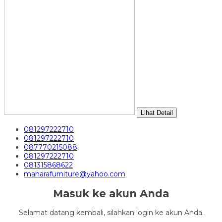
Lihat Detail
081297222710
081297222710
087770215088
081297222710
081315868622
manarafurniture@yahoo.com
Masuk ke akun Anda
Selamat datang kembali, silahkan login ke akun Anda.