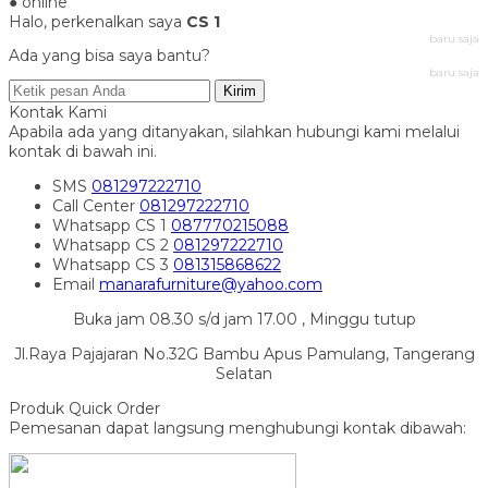
● online
Halo, perkenalkan saya
CS 1
baru saja
Ada yang bisa saya bantu?
baru saja
Kirim
Kontak Kami
Apabila ada yang ditanyakan, silahkan hubungi kami melalui
kontak di bawah ini.
SMS
081297222710
Call Center
081297222710
Whatsapp
CS 1
087770215088
Whatsapp
CS 2
081297222710
Whatsapp
CS 3
081315868622
Email
manarafurniture@yahoo.com
Buka jam 08.30 s/d jam 17.00 , Minggu tutup
Jl.Raya Pajajaran No.32G Bambu Apus Pamulang, Tangerang
Selatan
Produk Quick Order
Pemesanan dapat langsung menghubungi kontak dibawah: