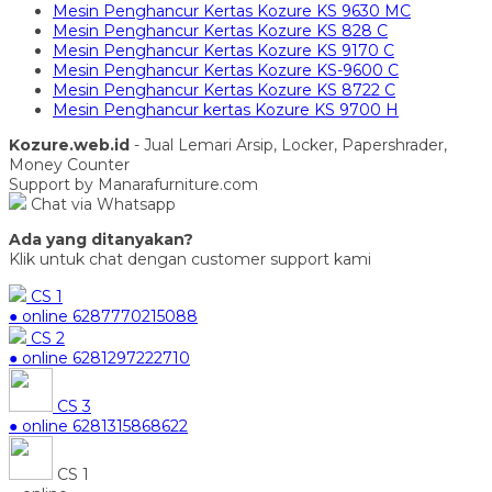
Mesin Penghancur Kertas Kozure KS 9630 MC
Mesin Penghancur Kertas Kozure KS 828 C
Mesin Penghancur Kertas Kozure KS 9170 C
Mesin Penghancur Kertas Kozure KS-9600 C
Mesin Penghancur Kertas Kozure KS 8722 C
Mesin Penghancur kertas Kozure KS 9700 H
Kozure.web.id
- Jual Lemari Arsip, Locker, Papershrader,
Money Counter
Support by Manarafurniture.com
Chat via Whatsapp
Ada yang ditanyakan?
Klik untuk chat dengan customer support kami
CS 1
● online
6287770215088
CS 2
● online
6281297222710
CS 3
● online
6281315868622
CS 1