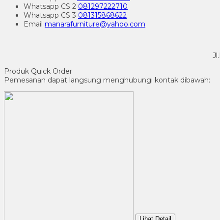
Whatsapp
CS 2
081297222710
Whatsapp
CS 3
081315868622
Email
manarafurniture@yahoo.com
Jl
Produk Quick Order
Pemesanan dapat langsung menghubungi kontak dibawah:
Lihat Detail