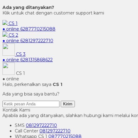
Ada yang ditanyakan?
Klik untuk chat dengan customer support kami
CS 1
● online
6287770215088
CS 2
● online
6281297222710
CS 3
● online
6281315868622
CS 1
● online
Halo, perkenalkan saya
CS 1
Ada yang bisa saya bantu?
Kirim
Kontak Kami
Apabila ada yang ditanyakan, silahkan hubungi kami melalui kon
SMS
081297222710
Call Center
081297222710
Whatsapp
CS 1
087770215088