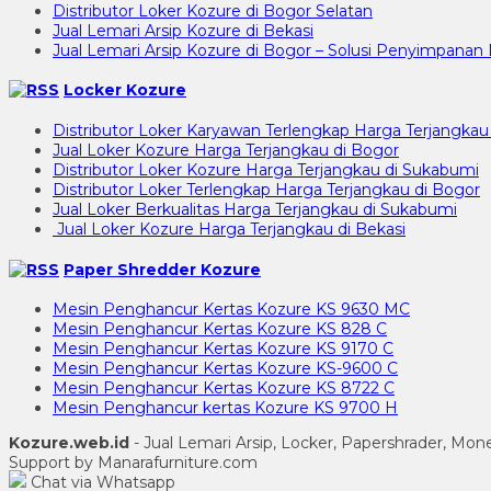
Distributor Loker Kozure di Bogor Selatan
Jual Lemari Arsip Kozure di Bekasi
Jual Lemari Arsip Kozure di Bogor – Solusi Penyimpan
Locker Kozure
Distributor Loker Karyawan Terlengkap Harga Terjangkau
Jual Loker Kozure Harga Terjangkau di Bogor
Distributor Loker Kozure Harga Terjangkau di Sukabumi
Distributor Loker Terlengkap Harga Terjangkau di Bogor
Jual Loker Berkualitas Harga Terjangkau di Sukabumi
Jual Loker Kozure Harga Terjangkau di Bekasi
Paper Shredder Kozure
Mesin Penghancur Kertas Kozure KS 9630 MC
Mesin Penghancur Kertas Kozure KS 828 C
Mesin Penghancur Kertas Kozure KS 9170 C
Mesin Penghancur Kertas Kozure KS-9600 C
Mesin Penghancur Kertas Kozure KS 8722 C
Mesin Penghancur kertas Kozure KS 9700 H
Kozure.web.id
- Jual Lemari Arsip, Locker, Papershrader, Mo
Support by Manarafurniture.com
Chat via Whatsapp