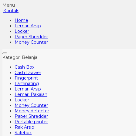
Menu
Kontak
Home
Lemari Arsip
Locker
Paper Shredder
Money Counter
Kategori Belanja
Cash Box
Cash Drawer
Fingerprint
Laminating
Lemari Arsip
Lemari Pakaian
Locker
Money Counter
Money detector
Paper Shredder
Portable printer
Rak Arsip
Safebox