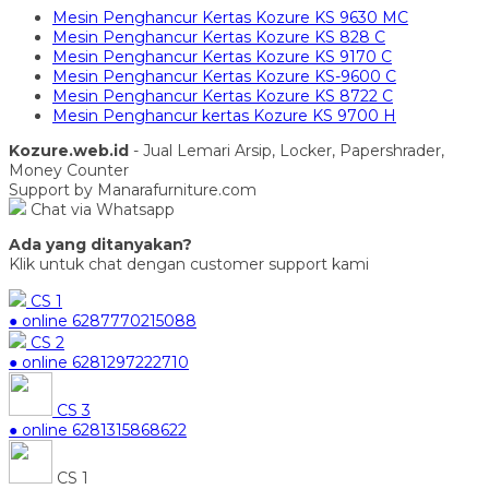
Mesin Penghancur Kertas Kozure KS 9630 MC
Mesin Penghancur Kertas Kozure KS 828 C
Mesin Penghancur Kertas Kozure KS 9170 C
Mesin Penghancur Kertas Kozure KS-9600 C
Mesin Penghancur Kertas Kozure KS 8722 C
Mesin Penghancur kertas Kozure KS 9700 H
Kozure.web.id
- Jual Lemari Arsip, Locker, Papershrader,
Money Counter
Support by Manarafurniture.com
Chat via Whatsapp
Ada yang ditanyakan?
Klik untuk chat dengan customer support kami
CS 1
● online
6287770215088
CS 2
● online
6281297222710
CS 3
● online
6281315868622
CS 1