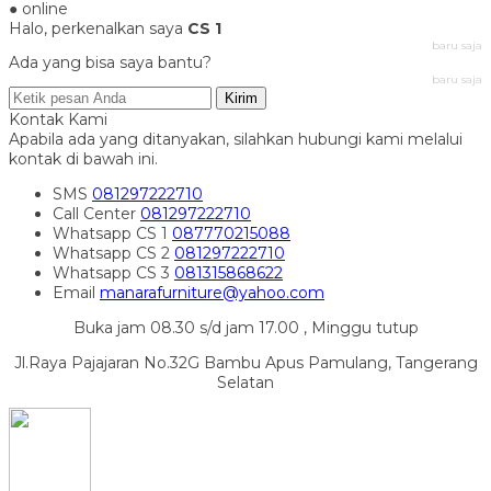
● online
Halo, perkenalkan saya
CS 1
baru saja
Ada yang bisa saya bantu?
baru saja
Kirim
Kontak Kami
Apabila ada yang ditanyakan, silahkan hubungi kami melalui
kontak di bawah ini.
SMS
081297222710
Call Center
081297222710
Whatsapp
CS 1
087770215088
Whatsapp
CS 2
081297222710
Whatsapp
CS 3
081315868622
Email
manarafurniture@yahoo.com
Buka jam 08.30 s/d jam 17.00 , Minggu tutup
Jl.Raya Pajajaran No.32G Bambu Apus Pamulang, Tangerang
Selatan